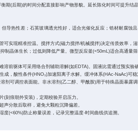
、平衡期(后期)的时间分配直接影响产物形貌。延长陈化时间可提升
体系，但导热性差；石英玻璃透光性好，适合光催化反应；锆材耐腐蚀
管可实现精准控温。搅拌方式(磁力搅拌/机械搅拌)决定传质效率，
抑制晶体生长；过低则降低产量。微型反应釜(<50mL)适合高通量筛
溶前驱体可采用络合剂辅助溶解(如EDTA)。固液比需通过预实验
生成，酸性条件(HNO₃)加速阳离子水解。缓冲体系(HAc-NaAc)
溶剂可调控表面能。非水溶剂(乙二醇、甲酰胺)用于特殊晶面暴露
破片(刻痕朝外安装)，定期校验开启压力。
超声分散后取样，避免大颗粒沉降偏差。
度(<60%)防止称量误差，记录完整温度-时间曲线供追溯。