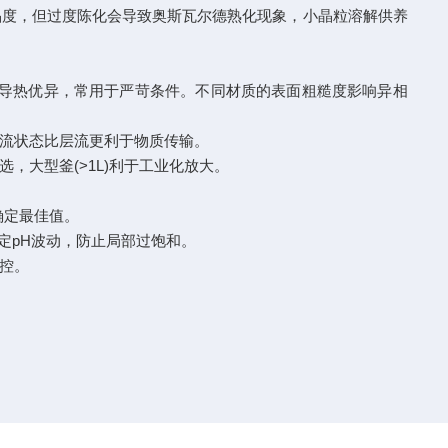
结晶度，但过度陈化会导致奥斯瓦尔德熟化现象，小晶粒溶解供养
且导热优异，常用于严苛条件。不同材质的表面粗糙度影响异相
湍流状态比层流更利于物质传输。
选，大型釜(>1L)利于工业化放大。
确定最佳值。
可稳定pH波动，防止局部过饱和。
调控。