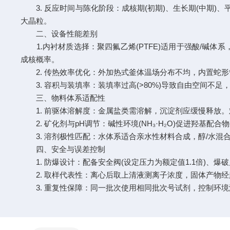
3. 反应时间与陈化阶段：成核期(初期)、生长期(中期)
大晶粒。
二、设备性能差别
1.内衬材质选择：聚四氟乙烯(PTFE)适用于强酸/碱
成核概率。
2. 传热效率优化：外加热式釜体温场分布不均，内置蛇形
3. 容积与装填率：装填率过高(>80%)导致自由空间不足，
三、物料体系适配性
1. 前驱体溶解度：金属盐类需溶解，沉淀剂应缓慢释放。难
2. 矿化剂与pH调节：碱性环境(NH₃·H₂O)促进羟基配合物
3. 溶剂极性匹配：水体系适合亲水性材料合成，醇/水混合
四、安全与误差控制
1. 防爆设计：配备安全阀(设定压力为额定值1.1倍)、爆
2. 取样代表性：离心后取上清液测离子浓度，固体产物经
3. 重复性保障：同一批次使用相同批次号试剂，控制环境湿