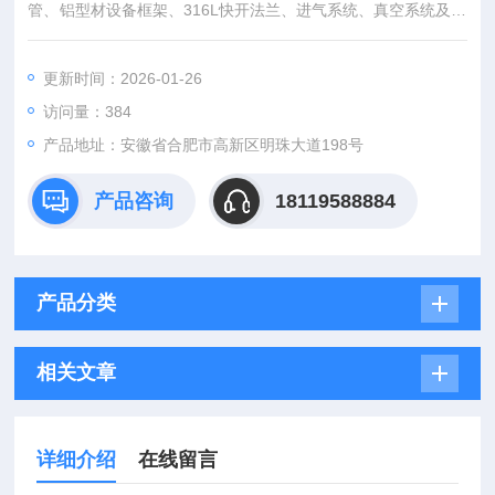
管、铝型材设备框架、316L快开法兰、进气系统、真空系统及智
能控制系统组成。加热炉主体采用电阻丝加热； 配备石英炉管支
持常压/负压工况。进气系统含MFC控制；真空系统配置真空泵
更新时间：2026-01-26
+真空计+手动挡板阀，密封可靠；控制系统支持PID调节与30段
访问量：384
程序控温，操作便捷，满足多场景实验需求。
产品地址：安徽省合肥市高新区明珠大道198号
产品咨询
18119588884
产品分类
相关文章
详细介绍
在线留言