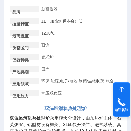
助研仪器
品牌
±1（加热炉膛本身）℃
控温精度
1200℃
最高温度
面议
价格区间
管式炉
仪器种类
国产
产地类别
环保,能源,电子/电池,制药/生物制药,综合
应用领域
常压或负压
使用压力
双温区滑轨热处理炉
电话咨询
双温区滑轨热处理炉
采用模块化设计，由加热炉主体、石
英炉管、铝型材设备框架、316L快开法兰、进气系统、真
空系统及智能控制系统组成。加热炉主体采用电阻丝加